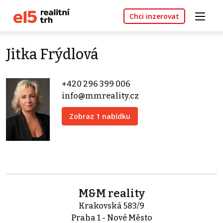
Chci inzerovat
Jitka Frýdlová
+420 296 399 006
info@mmreality.cz
Zobraz 1 nabídku
M&M reality
Krakovská 583/9
Praha 1 - Nové Město