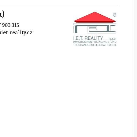
a)
 983 315
iet-reality.cz