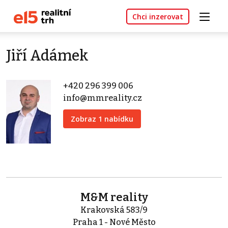
Chci inzerovat
Jiří Adámek
+420 296 399 006
info@mmreality.cz
Zobraz 1 nabídku
M&M reality
Krakovská 583/9
Praha 1 - Nové Město