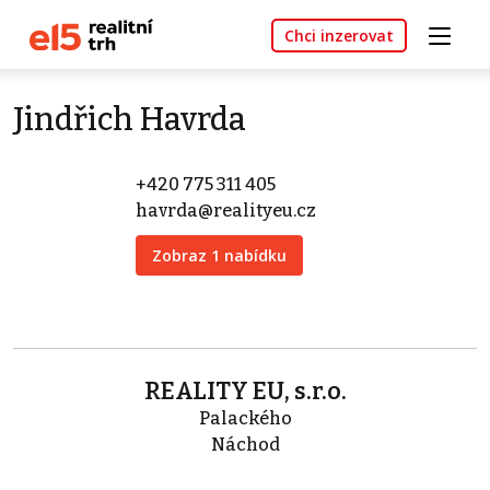
Chci inzerovat
Jindřich Havrda
+420 775 311 405
havrda@realityeu.cz
Zobraz 1 nabídku
REALITY EU, s.r.o.
Palackého
Náchod