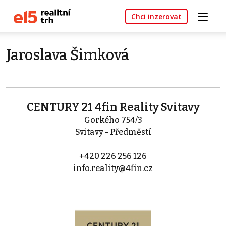
Chci inzerovat
Jaroslava Šimková
CENTURY 21 4fin Reality Svitavy
Gorkého 754/3
Svitavy - Předměstí
+420 226 256 126
info.reality@4fin.cz