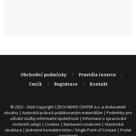
Obchodní podmínky
Pravidla inzerce
Ceník
Registrace
Kontakt
© 2022 - 2026 Copyright CZECH NEWS CENTER a.s. a dodavatelé
obsahu |
Autorská práva k publikovaným materiálům
|
Podmínky pro
užívání služby informační společnosti
|
Informace o zpracování
osobních údajů
|
Cookies
|
Nastavení soukromí
|
Vlastnická
struktura
|
Jednotné kontaktní místo / Single Point of Contact
|
Podat
oznámení