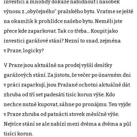
investici a mnohdy dokáže nabídnout i násobek
výnosu z „obyčejného“ pražského bytu. Vraťme se ještě
na okamžik k prohlídce našeho bytu. Neměli jste
přece kde zaparkovat. Tak co třeba... Koupit jako
investici garážové stání? Nezní to snad, zejména
v Praze, logicky?
V Praze jsou aktuálně na prodej vyšší desítky
garážových stání. Za jistotu, že večer po únavném dni
v práci zaparkují, jsou Pražané ochotni aktuálně dát
zhruba od tří set padesáti tisíc korun výše. Kdo
nechce nutně kupovat, sáhne po pronájmu. Ten vyjde
v Praze zhruba od patnácti stovek měsíčně výše.
Nejvíce stání se ale nabízí mezi dvěma a dvěma a půl
tisíci korun.