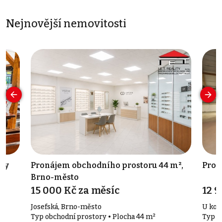
Nejnovější nemovitosti
vky
Pronájem obchodního prostoru 44 m²,
Prod
Brno-město
15 000 Kč za měsíc
12 
Josefská, Brno-město
U koup
Typ obchodní prostory • Plocha 44 m²
Typ k