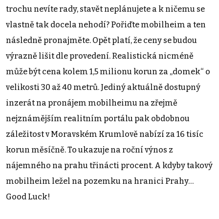
trochu nevíte rady, stavět neplánujete a k ničemu se
vlastně tak docela nehodí? Pořiďte mobilheim a ten
následně pronajměte. Opět platí, že ceny se budou
výrazně lišit dle provedení. Realistická nicméně
může být cena kolem 1,5 milionu korun za „domek“ o
velikosti 30 až 40 metrů. Jediný aktuálně dostupný
inzerát na pronájem mobilheimu na zřejmě
nejznámějším realitním portálu pak obdobnou
záležitost v Moravském Krumlově nabízí za 16 tisíc
korun měsíčně. To ukazuje na roční výnos z
nájemného na prahu třinácti procent. A kdyby takový
mobilheim ležel na pozemku na hranici Prahy…
Good Luck!