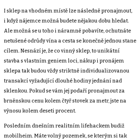
I sklep na vhodném místě lze následně pronajmout,
i když nájemce možná budete nějakou dobu hledat.
Ale možná se u toho i náramně pobavíte, ochutnáte
netušené odrůdy vína a cesta se konečně jednou stane
cílem. Nesnází je, že co vinný sklep, to unikátní
stavba s vlastním geniem loci, nákup i pronájem
sklepa tak budou vždy striktně individualizovanou
transakcí vyžadující dlouhé hodiny jednání nad
sklenkou. Pokud se vám jej podaří pronajmout za
brněnskou cenu kolem čtyř stovek za metr, jste na
výnosu kolem deseti procent.
Posledním dnešním realitním lifehackem budiž
mobilheim. Máte volný pozemek, se kterým si tak