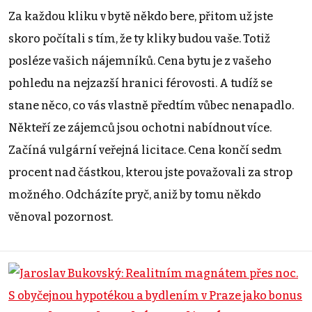
Za každou kliku v bytě někdo bere, přitom už jste
skoro počítali s tím, že ty kliky budou vaše. Totiž
posléze vašich nájemníků. Cena bytu je z vašeho
pohledu na nejzazší hranici férovosti. A tudíž se
stane něco, co vás vlastně předtím vůbec nenapadlo.
Někteří ze zájemců jsou ochotni nabídnout více.
Začíná vulgární veřejná licitace. Cena končí sedm
procent nad částkou, kterou jste považovali za strop
možného. Odcházíte pryč, aniž by tomu někdo
věnoval pozornost.