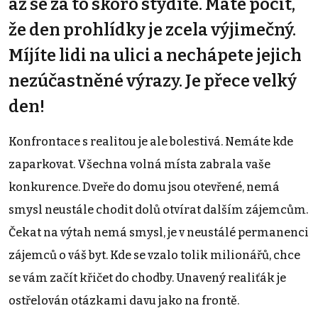
až se za to skoro stydíte. Máte pocit,
že den prohlídky je zcela výjimečný.
Míjíte lidi na ulici a nechápete jejich
nezúčastněné výrazy. Je přece velký
den!
Konfrontace s realitou je ale bolestivá. Nemáte kde
zaparkovat. Všechna volná místa zabrala vaše
konkurence. Dveře do domu jsou otevřené, nemá
smysl neustále chodit dolů otvírat dalším zájemcům.
Čekat na výtah nemá smysl, je v neustálé permanenci
zájemců o váš byt. Kde se vzalo tolik milionářů, chce
se vám začít křičet do chodby. Unavený realiťák je
ostřelován otázkami davu jako na frontě.