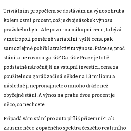
Triviálním propočtem se dostávám na výnos zhruba
kolem osmi procent, což je dvojnásobek výnosu
pražského bytu. Ale pozor na nákupní cenu, ta bývá
v metropoli poměrně variabilní, vyšší cena pak
samozřejmě pohřbí atraktivitu výnosu. Ptáte se, proč
stání, a ne rovnou garáž? Garáž v Praze je totiž
podstatně náročnější na vstupní investici, cena za
použitelnou garáž začíná někde na 1,3 milionu a
následně ji nepronajmete o mnoho dráže než
obyčejné stání. A výnos na prahu dvou procent je
něco, co nechcete.
Připadá vám stání pro auto příliš přízemní? Tak
zkusme něco z opačného spektra českého realitního