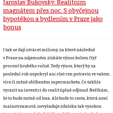
Jaroslav Bukovský: Realitním
magnátem přes noc. S obyčejnou
hypotékou a bydlením v Praze jako
bonus
I tak se dají utrácet miliony, za které následně
v Praze na nájemném získáte výnos kolem čtyř
procent hrubého ročně. Tedy výnos, který by za
poslední rok nepokryl ani růst cen potravin ve vašem
více či méně oblíbeném supermarketu. Co takhle
vyrazit na investici do realit úplně odjinud. Neříkám,
že to bude nutně od lesa. Ale bude to cesta, která není
mainstreamová, nevyžaduje zdaleka tak vysokou