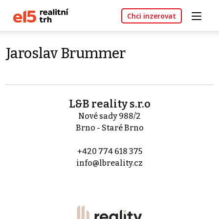
Chci inzerovat
Jaroslav Brummer
L&B reality s.r.o
Nové sady 988/2
Brno - Staré Brno
+420 774 618 375
info@lbreality.cz