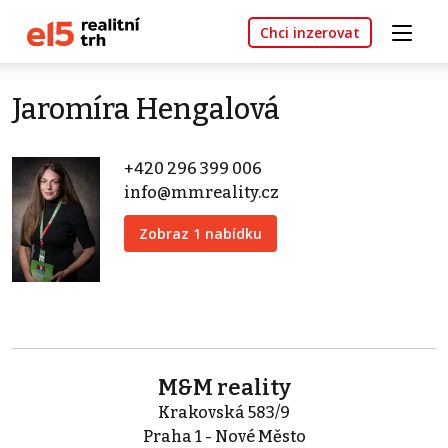
Chci inzerovat
Jaromíra Hengalová
+420 296 399 006
info@mmreality.cz
Zobraz 1 nabídku
M&M reality
Krakovská 583/9
Praha 1 - Nové Město