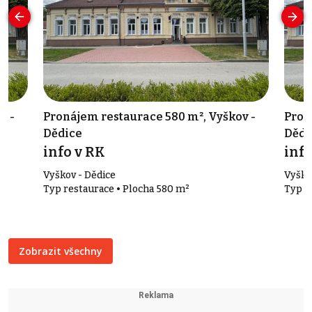
v -
Pronájem restaurace 580 m², Vyškov -
Pron
Dědice
Dědi
info v RK
info
Vyškov - Dědice
Vyško
Typ restaurace • Plocha 580 m²
Typ r
Zobrazit všechny