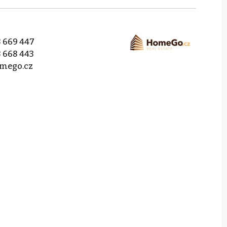
 669 447
 668 443
mego.cz