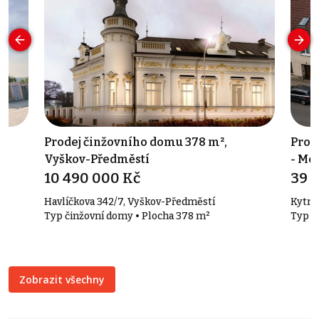
Prodej činžovního domu 378 m²,
Prod
Vyškov-Předměstí
- Me
10 490 000 Kč
39 
Havlíčkova 342/7, Vyškov-Předměstí
Kytne
Typ činžovní domy • Plocha 378 m²
Typ v
Zobrazit všechny