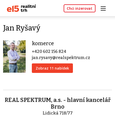
Chci inzerovat
Jan Ryšavý
komerce
+420 602 156 824
jan.rysavy@realspektrum.cz
Zobraz 11 nabídek
REAL SPEKTRUM, a.s. - hlavní kancelář
Brno
Lidická 718/77