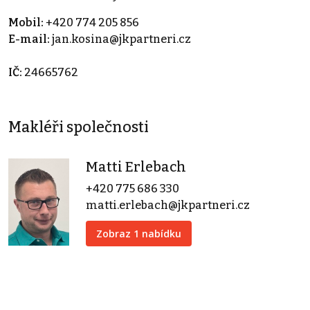
Mobil:
+420 774 205 856
E-mail:
jan.kosina@jkpartneri.cz
IČ:
24665762
Makléři společnosti
Matti Erlebach
+420 775 686 330
matti.erlebach@jkpartneri.cz
Zobraz 1 nabídku