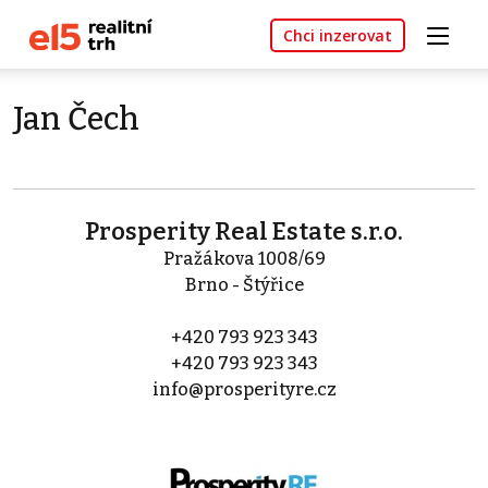
Chci inzerovat
Jan Čech
Prosperity Real Estate s.r.o.
Pražákova 1008/69
Brno - Štýřice
+420 793 923 343
+420 793 923 343
info@prosperityre.cz