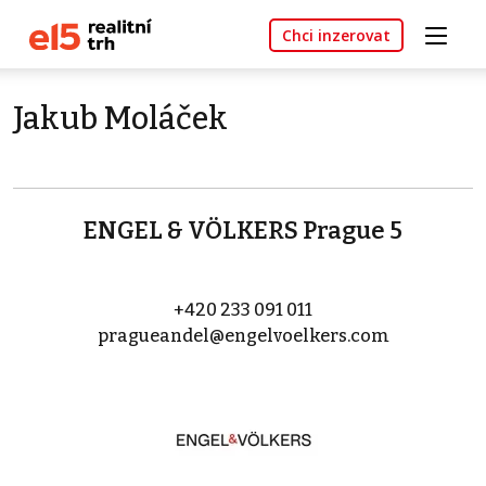
Chci inzerovat
Jakub Moláček
ENGEL & VÖLKERS Prague 5
+420 233 091 011
pragueandel@engelvoelkers.com