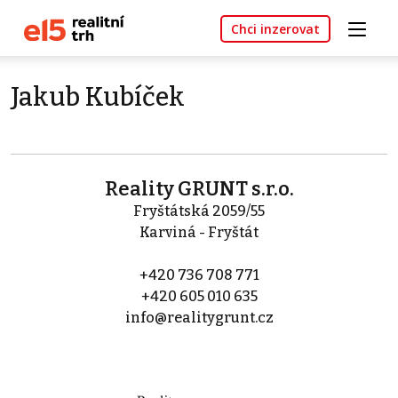
Chci inzerovat
Jakub Kubíček
Reality GRUNT s.r.o.
Fryštátská 2059/55
Karviná - Fryštát
+420 736 708 771
+420 605 010 635
info@realitygrunt.cz