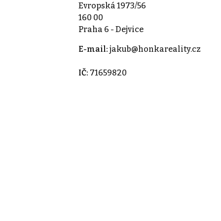
Evropská 1973/56
160 00
Praha 6 - Dejvice
E-mail:
jakub@honkareality.cz
IČ:
71659820