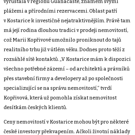
vyrůstala v regionu Guanacaste, známém svými
plážemi a přírodními rezervacemi. Oblast patří
v Kostarice k investičně nejatraktivnějším. Právě tam
má její rodina dlouhou tradici v prodeji nemovitostí,
což Marii Kopřivové umožnilo proniknout do tajů
realitního trhu již v útlém věku. Dodnes proto těží z
rozsáhlé sítě kontaktů. „V Kostarice mám k dispozici
všechno potřebné zázemí – od architektů a právníků
přes stavební firmy a developery až po společnosti
specializující se na správu nemovitostí,“ tvrdí
Kopřivová, která už pomohla získat nemovitost
desítkám českých klientů.
Ceny nemovitostí v Kostarice mohou být pro některé
české investory překvapením. Ačkoli životní náklady