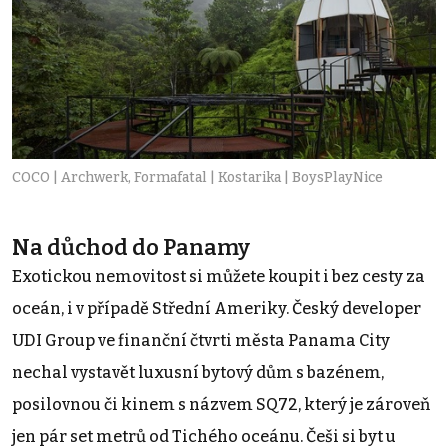
COCO | Archwerk, Formafatal | Kostarika | BoysPlayNice
Na důchod do Panamy
Exotickou nemovitost si můžete koupit i bez cesty za
oceán, i v případě Střední Ameriky. Český developer
UDI Group ve finanční čtvrti města Panama City
nechal vystavět luxusní bytový dům s bazénem,
posilovnou či kinem s názvem SQ72, který je zároveň
jen pár set metrů od Tichého oceánu. Češi si byt u