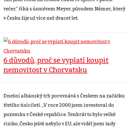
večer,“ říká s úsměvem Meyer, původem Němec, který
v Česku žije už více než dvacet let.
6 důvodů, proč se vyplatí koupit
nemovitost v Chorvatsku
Dnešní albánský trh porovnává s Českem na začátku
třetího tisíciletí. „V roce 2000 jsem investoval do
pozemku v České republice. Tenkrát to bylo velké
riziko, Česko ještě nebylo v EU, ale viděl jsem tady