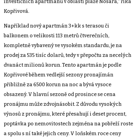
investičních apartmánů v oblasti pláže Nosara,“ říká
Kopřivová.
Například nový apartmán 3+kk s terasou či
balkonem o velikosti 113 metrů čtverečních,
kompletně vybavený ve vysokém standardu, je na
prodej za 535 tisíc dolarů, tedy v přepočtu za necelých
dvanáct milionů korun. Tento apartmán je podle
Kopřivové během vedlejší sezony pronajímán
přibližně za 6500 korun na noc a bývá vysoce
obsazený. V hlavní sezoně od prosince se cena
pronájmu může zdvojnásobit. Z důvodu vysokých
výnosů z pronájmu, které přesahují i deset procent,
poptávka po nemovitostech zejména na pobřeží roste
a spolu s ní také jejich ceny. V loňském roce ceny