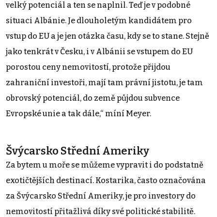
velký potenciál a ten se naplnil. Teď je v podobné
situaci Albánie. Je dlouholetým kandidátem pro
vstup do EU a je jen otázka času, kdy se to stane. Stejně
jako tenkrát v Česku, i v Albánii se vstupem do EU
porostou ceny nemovitostí, protože přijdou
zahraniční investoři, mají tam právní jistotu, je tam
obrovský potenciál, do země půjdou subvence
Evropské unie a tak dále,“ míní Meyer.
Švýcarsko Střední Ameriky
Za bytem u moře se můžeme vypravit i do podstatně
exotičtějších destinací. Kostarika, často označována
za Švýcarsko Střední Ameriky, je pro investory do
nemovitostí přitažlivá díky své politické stabilitě.