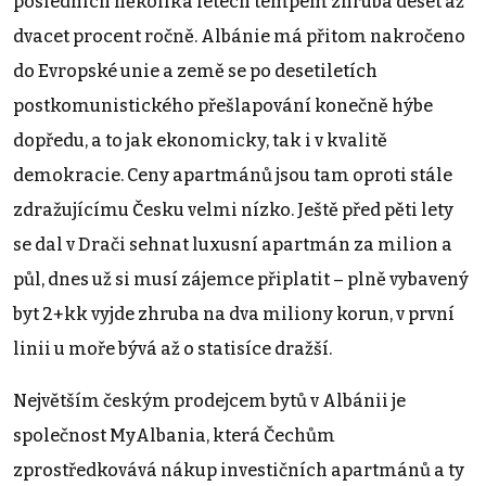
posledních několika letech tempem zhruba deset až
dvacet procent ročně. Albánie má přitom nakročeno
do Evropské unie a země se po desetiletích
postkomunistického přešlapování konečně hýbe
dopředu, a to jak ekonomicky, tak i v kvalitě
demokracie. Ceny apartmánů jsou tam oproti stále
zdražujícímu Česku velmi nízko. Ještě před pěti lety
se dal v Drači sehnat luxusní apartmán za milion a
půl, dnes už si musí zájemce připlatit – plně vybavený
byt 2+kk vyjde zhruba na dva miliony korun, v první
linii u moře bývá až o statisíce dražší.
Největším českým prodejcem bytů v Albánii je
společnost MyAlbania, která Čechům
zprostředkovává nákup investičních apartmánů a ty