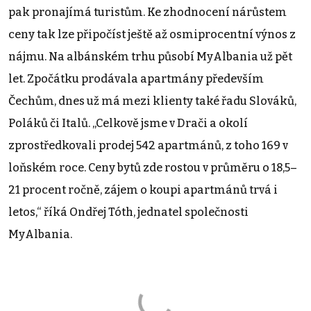
pak pronajímá turistům. Ke zhodnocení nárůstem
ceny tak lze připočíst ještě až osmiprocentní výnos z
nájmu. Na albánském trhu působí MyAlbania už pět
let. Zpočátku prodávala apartmány především
Čechům, dnes už má mezi klienty také řadu Slováků,
Poláků či Italů. „Celkově jsme v Drači a okolí
zprostředkovali prodej 542 apartmánů, z toho 169 v
loňském roce. Ceny bytů zde rostou v průměru o 18,5–
21 procent ročně, zájem o koupi apartmánů trvá i
letos,“ říká Ondřej Tóth, jednatel společnosti
MyAlbania.