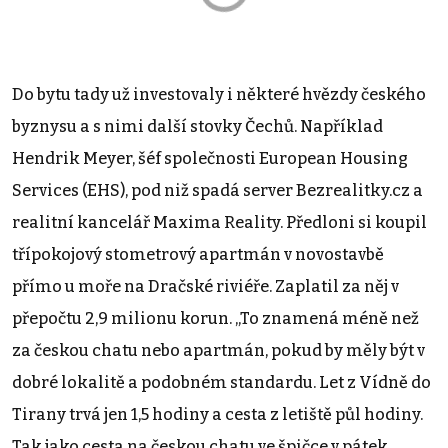
Do bytu tady už investovaly i některé hvězdy českého
byznysu a s nimi další stovky Čechů. Například
Hendrik Meyer, šéf společnosti European Housing
Services (EHS), pod niž spadá server Bezrealitky.cz a
realitní kancelář Maxima Reality. Předloni si koupil
třípokojový stometrový apartmán v novostavbě
přímo u moře na Dračské riviéře. Zaplatil za něj v
přepočtu 2,9 milionu korun. „To znamená méně než
za českou chatu nebo apartmán, pokud by měly být v
dobré lokalitě a podobném standardu. Let z Vídně do
Tirany trvá jen 1,5 hodiny a cesta z letiště půl hodiny.
Tak jako cesta na českou chatu ve špičce v pátek