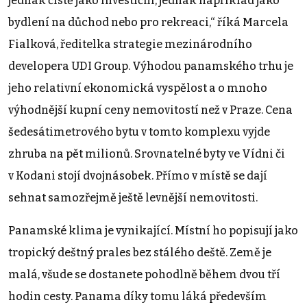
jednak čistě jako investiční, jednak například jako
bydlení na důchod nebo pro rekreaci,“ říká Marcela
Fialková, ředitelka strategie mezinárodního
developera UDI Group. Výhodou panamského trhu je
jeho relativní ekonomická vyspělost a o mnoho
výhodnější kupní ceny nemovitostí než v Praze. Cena
šedesátimetrového bytu v tomto komplexu vyjde
zhruba na pět milionů. Srovnatelné byty ve Vídni či
v Kodani stojí dvojnásobek. Přímo v místě se dají
sehnat samozřejmě ještě levnější nemovitosti.
Panamské klima je vynikající. Místní ho popisují jako
tropický deštný prales bez stálého deště. Země je
malá, všude se dostanete pohodlně během dvou tří
hodin cesty. Panama díky tomu láká především