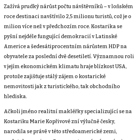
Zažívá prudký nárůst počtu návštěvníků – v loňském
roce destinaci navštívilo 2,5 milionu turistů, což je o
milion více než v předchozím roce. Kostarika se
pyšní nejdéle fungující demokracií v Latinské
Americe a šedesátiprocentním nárůstem HDP na
obyvatele za poslední dvě desetiletí. Významnou roli
v jejím ekonomickém klimatu hraje blízkost USA,
protože zajišťuje stálý zájem o kostarické
nemovitosti jak z turistického, tak obchodního
hlediska.
Ačkoli jméno realitní makléřky specializující se na
Kostariku Marie Kopřivové zní výlučně česky,
narodila se právě v této středoamerické zemi,