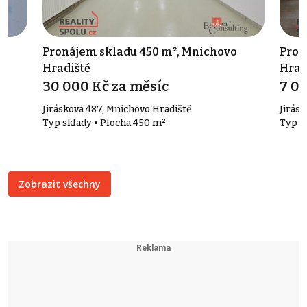
Pronájem skladu 450 m², Mnichovo
Pron
Hradiště
Hrad
30 000 Kč za měsíc
7 0
Jiráskova 487, Mnichovo Hradiště
Jirás
Typ sklady • Plocha 450 m²
Typ s
Zobrazit všechny