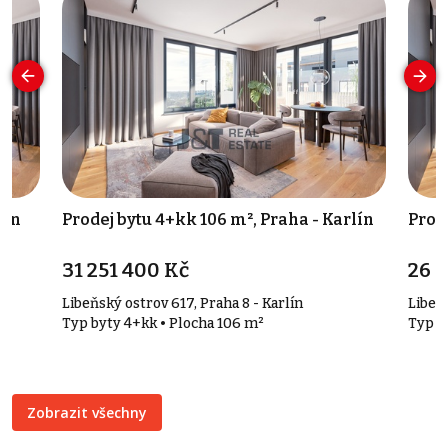
lín
Prodej bytu 4+kk 106 m², Praha - Karlín
Prod
31 251 400 Kč
26 
Libeňský ostrov 617, Praha 8 - Karlín
Libeňs
Typ byty 4+kk • Plocha 106 m²
Typ b
Zobrazit všechny