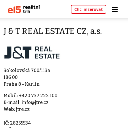
Chci inzerovat
J & T REAL ESTATE CZ, a.s.
Sokolovská 700/113a
186 00
Praha 8 - Karlín
Mobil:
+420 737 222 100
E-mail:
info@jtre.cz
Web:
jtre.cz
IČ:
28255534