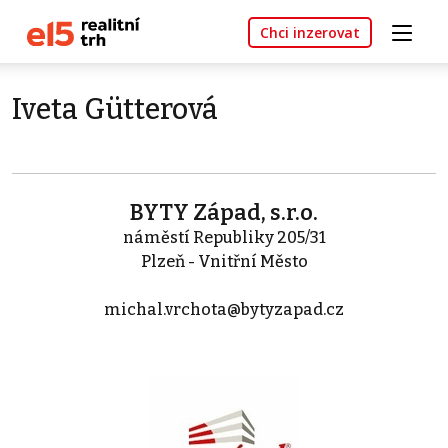
Chci inzerovat
Iveta Gütterová
BYTY Západ, s.r.o.
náměstí Republiky 205/31
Plzeň - Vnitřní Město
michal.vrchota@bytyzapad.cz