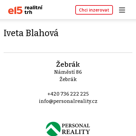
Chci inzerovat
Iveta Blahová
Žebrák
Náměstí 86
Žebrák
+420 736 222 225
info@personalreality.cz