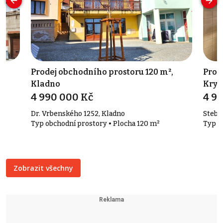
Prodej obchodního prostoru 120 m²,
Prod
Kladno
Kryr
4 990 000 Kč
4 9
Dr. Vrbenského 1252, Kladno
Stebn
Typ obchodní prostory • Plocha 120 m²
Typ o
Zobrazit všechny