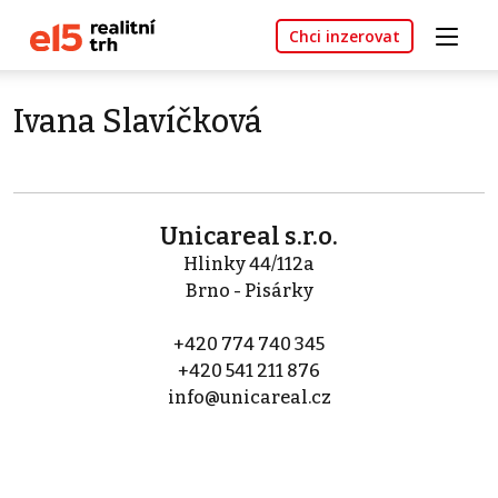
Chci inzerovat
Ivana Slavíčková
Unicareal s.r.o.
Hlinky 44/112a
Brno - Pisárky
+420 774 740 345
+420 541 211 876
info@unicareal.cz