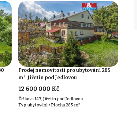
80
Prodej nemovitosti pro ubytování 285
m², Jiřetín pod Jedlovou
12 600 000 Kč
Žižkova 147, Jiřetín pod Jedlovou
Typ ubytování • Plocha 285 m²