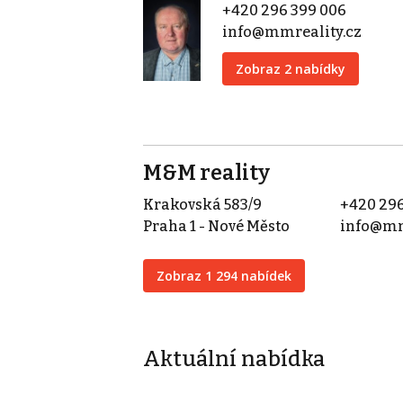
+420 296 399 006
info@mmreality.cz
Zobraz 2 nabídky
M&M reality
Krakovská 583/9
+420 296
Praha 1 - Nové Město
info@mm
Zobraz 1 294 nabídek
Aktuální nabídka