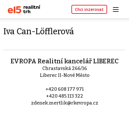
Chci inzerovat
Iva Can-Löfflerová
EVROPA Realitní kancelář LIBEREC
Chrastavská 266/16
Liberec II-Nové Město
+420 608 177 971
+420 485 113 322
zdenek.mertlik@rkevropa.cz