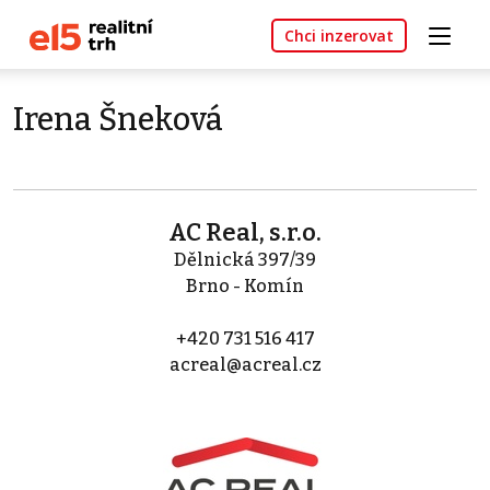
Chci inzerovat
Irena Šneková
AC Real, s.r.o.
Dělnická 397/39
Brno - Komín
+420 731 516 417
acreal@acreal.cz