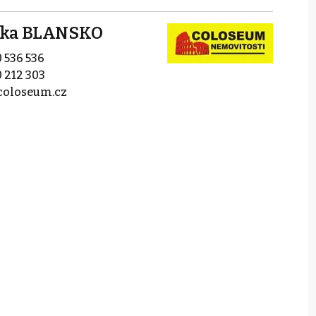
očka BLANSKO
 536 536
 212 303
coloseum.cz