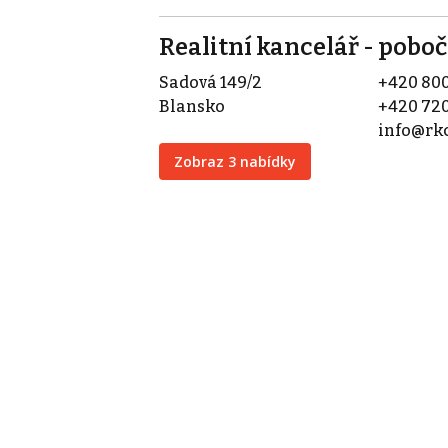
Realitní kancelář - pob
Sadová 149/2
+420 800
Blansko
+420 720
info@rk
Zobraz 3 nabídky