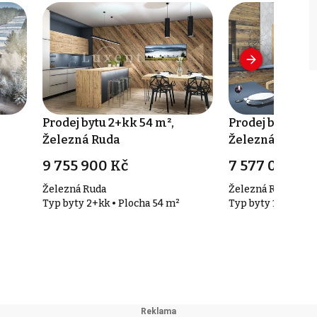
Prodej bytu 2+kk 54 m²,
Prodej bytu 1+k
Železná Ruda
Železná Ruda
9 755 900 Kč
7 577 000 Kč
Železná Ruda
Železná Ruda
Typ byty 2+kk • Plocha 54 m²
Typ byty 1+kk • Pl