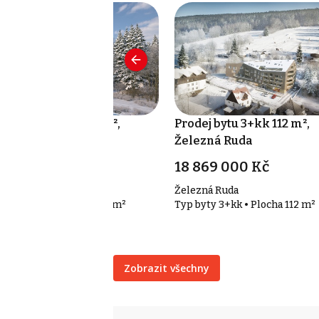
odej bytu 3+kk 89 m²,
Prodej bytu 3+kk 112 m²,
elezná Ruda
Železná Ruda
3 888 500 Kč
18 869 000 Kč
lezná Ruda
Železná Ruda
p byty 3+kk • Plocha 89 m²
Typ byty 3+kk • Plocha 112 m²
Zobrazit všechny