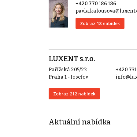
+420 770 186 186
pavla.kalousova@luxent.
Zobraz 18 nabídek
LUXENT s.r.o.
Pařížská 205/23
+420 731
Praha 1 - Josefov
info@lux
Zobraz 212 nabídek
Aktuální nabídka