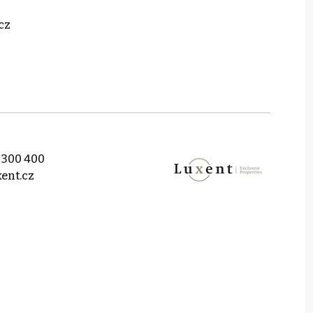
cz
 300 400
ent.cz