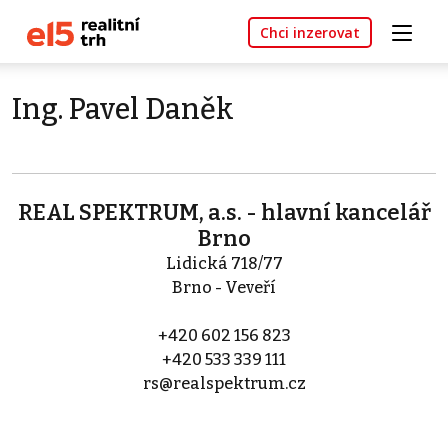
Chci inzerovat
Ing. Pavel Daněk
REAL SPEKTRUM, a.s. - hlavní kancelář
Brno
Lidická 718/77
Brno - Veveří
+420 602 156 823
+420 533 339 111
rs@realspektrum.cz