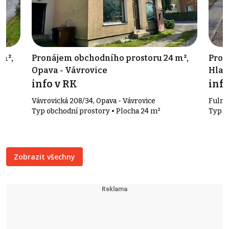
 m²,
Pronájem obchodního prostoru 24 m²,
Prod
Opava - Vávrovice
Hlad
info v RK
info
Vávrovická 208/34, Opava - Vávrovice
Fulne
Typ obchodní prostory • Plocha 24 m²
Typ v
Zobrazit všechny