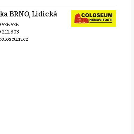
čka BRNO, Lidická
 536 536
 212 303
coloseum.cz