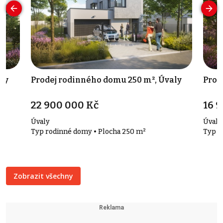
ly
Prodej rodinného domu 250 m², Úvaly
Prod
22 900 000 Kč
16 
Úvaly
Úvaly
Typ rodinné domy • Plocha 250 m²
Typ r
Zobrazit všechny