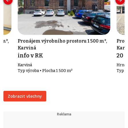
 m²,
Pronájem výrobního prostoru 1 500 m²,
Pron
Karviná
Karvi
info v RK
20 
Karviná
Hrnčíř
Typ výroba • Plocha 1 500 m²
Typ o
Zobrazit všechny