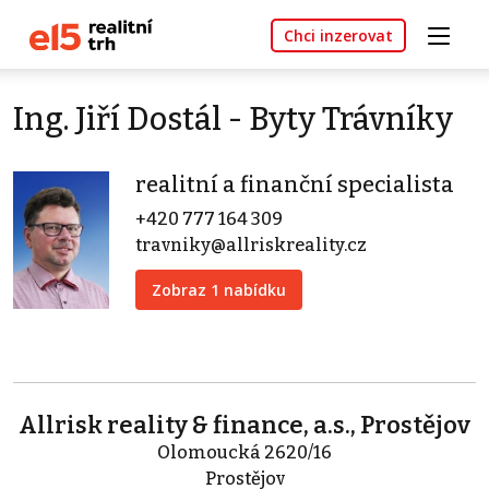
Chci inzerovat
Ing. Jiří Dostál - Byty Trávníky
realitní a finanční specialista
+420 777 164 309
travniky@allriskreality.cz
Zobraz 1 nabídku
Allrisk reality & finance, a.s., Prostějov
Olomoucká 2620/16
Prostějov