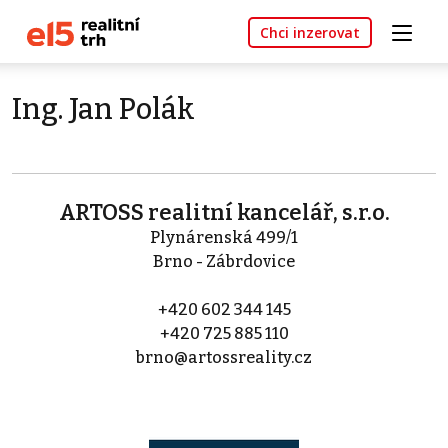
Chci inzerovat
Ing. Jan Polák
ARTOSS realitní kancelář, s.r.o.
Plynárenská 499/1
Brno - Zábrdovice
+420 602 344 145
+420 725 885 110
brno@artossreality.cz