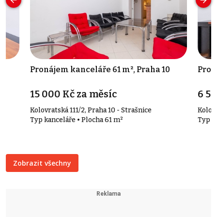
0
Pronájem kanceláře 61 m², Praha 10
Pron
15 000 Kč za měsíc
6 50
Kolovratská 111/2, Praha 10 - Strašnice
Kolovr
Typ kanceláře • Plocha 61 m²
Typ k
Zobrazit všechny