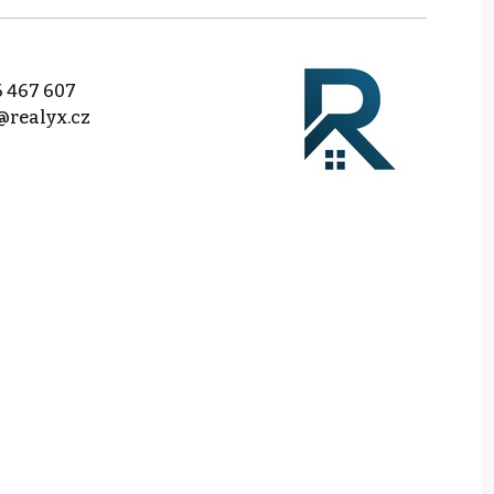
 467 607
@realyx.cz