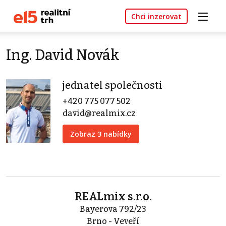
Chci inzerovat
Ing. David Novák
jednatel společnosti
+420 775 077 502
david@realmix.cz
Zobraz 3 nabídky
REALmix s.r.o.
Bayerova 792/23
Brno - Veveří