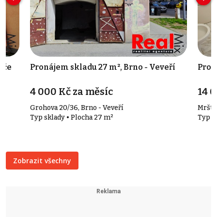
eče
Pronájem skladu 27 m², Brno - Veveří
Pron
4 000 Kč za měsíc
14 0
Grohova 20/36, Brno - Veveří
Mrští
Typ sklady • Plocha 27 m²
Typ o
Zobrazit všechny