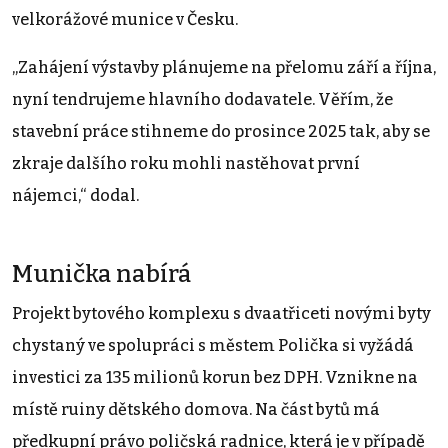
velkorážové munice v Česku.
„Zahájení výstavby plánujeme na přelomu září a října,
nyní tendrujeme hlavního dodavatele. Věřím, že
stavební práce stihneme do prosince 2025 tak, aby se
zkraje dalšího roku mohli nastěhovat první
nájemci,“ dodal.
Munička nabírá
Projekt bytového komplexu s dvaatřiceti novými byty
chystaný ve spolupráci s městem Polička si vyžádá
investici za 135 milionů korun bez DPH. Vznikne na
místě ruiny dětského domova. Na část bytů má
předkupní právo poličská radnice, která je v případě