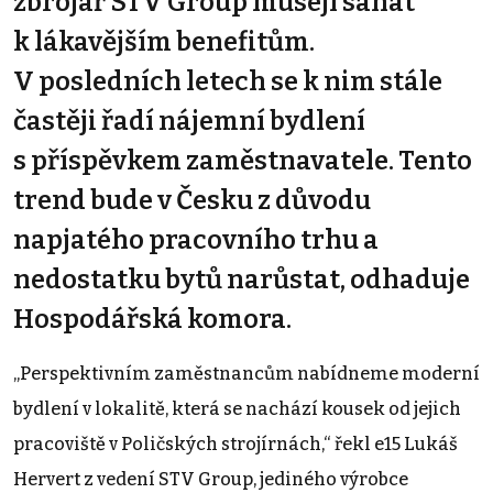
zbrojař STV Group musejí sahat
k lákavějším benefitům.
V posledních letech se k nim stále
častěji řadí nájemní bydlení
s příspěvkem zaměstnavatele. Tento
trend bude v Česku z důvodu
napjatého pracovního trhu a
nedostatku bytů narůstat, odhaduje
Hospodářská komora.
„Perspektivním zaměstnancům nabídneme moderní
bydlení v lokalitě, která se nachází kousek od jejich
pracoviště v Poličských strojírnách,“ řekl e15 Lukáš
Hervert z vedení STV Group, jediného výrobce