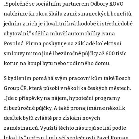
„Společně se sociálním partnerem Odbory KOVO
nabízíme širokou škálu zaměstnaneckých benefitů,
jedním z nich je i kvalitní krátkodobé či střednědobé
ubytování,“ sdělila mluvčí automobilky Ivana
Povolná. Firma poskytuje na základě kolektivní
smlouvy mimo jiné i bezúročné půjčky až 600 tisíc
korun na koupi bytu nebo rodinného domu.
S bydlením pomáhá svým pracovníkům také Bosch
Group ČR, která působí v několika českých městech.
„Jde o příspěvky na nájem, hypoteční programy
či bezúročné půjčky. A také pronajímáme několik
desítek bytů zvláště pro získání nových
zaměstnanců. Využití těchto nástrojů se liší podle
lokality,“ upřesnil mluvčí společnosti Pavel Roman.