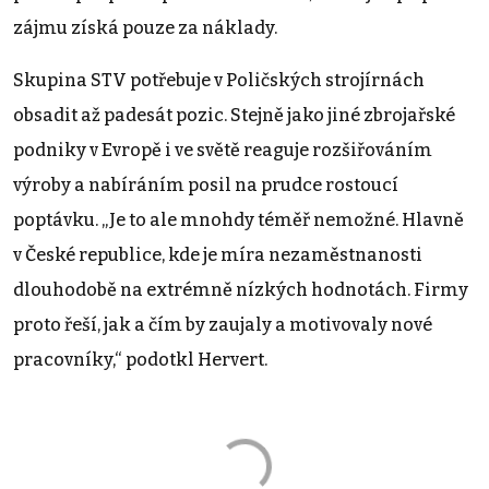
zájmu získá pouze za náklady.
Skupina STV potřebuje v Poličských strojírnách
obsadit až padesát pozic. Stejně jako jiné zbrojařské
podniky v Evropě i ve světě reaguje rozšiřováním
výroby a nabíráním posil na prudce rostoucí
poptávku. „Je to ale mnohdy téměř nemožné. Hlavně
v České republice, kde je míra nezaměstnanosti
dlouhodobě na extrémně nízkých hodnotách. Firmy
proto řeší, jak a čím by zaujaly a motivovaly nové
pracovníky,“ podotkl Hervert.