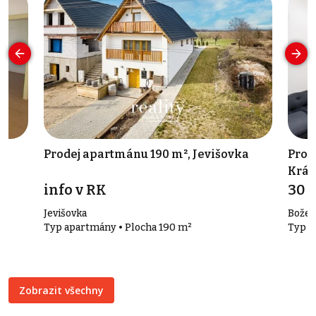
d
Prodej apartmánu 190 m², Jevišovka
Pron
Král
info v RK
30 
Jevišovka
Božet
Typ apartmány • Plocha 190 m²
Typ k
Zobrazit všechny