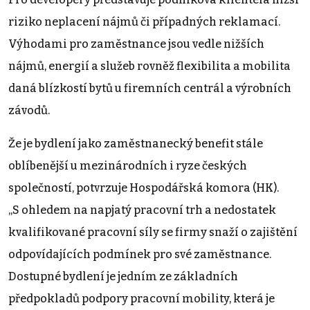
riziko neplacení nájmů či případných reklamací.
Výhodami pro zaměstnance jsou vedle nižších
nájmů, energií a služeb rovněž flexibilita a mobilita
daná blízkostí bytů u firemních centrál a výrobních
závodů.
Že je bydlení jako zaměstnanecký benefit stále
oblíbenější u mezinárodních i ryze českých
společností, potvrzuje Hospodářská komora (HK).
„S ohledem na napjatý pracovní trh a nedostatek
kvalifikované pracovní síly se firmy snaží o zajištění
odpovídajících podmínek pro své zaměstnance.
Dostupné bydlení je jedním ze základních
předpokladů podpory pracovní mobility, která je