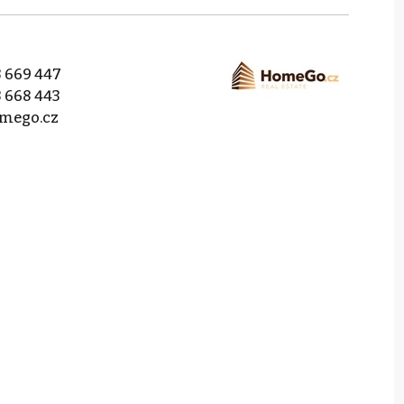
 669 447
 668 443
mego.cz