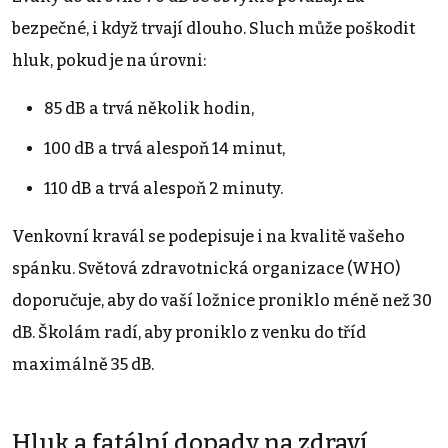
bezpečné, i když trvají dlouho. Sluch může poškodit
hluk, pokud je na úrovni:
85 dB a trvá několik hodin,
100 dB a trvá alespoň 14 minut,
110 dB a trvá alespoň 2 minuty.
Venkovní kravál se podepisuje i na kvalitě vašeho
spánku. Světová zdravotnická organizace (WHO)
doporučuje, aby do vaší ložnice proniklo méně než 30
dB. Školám radí, aby proniklo z venku do tříd
maximálně 35 dB.
Hluk a fatální dopady na zdraví