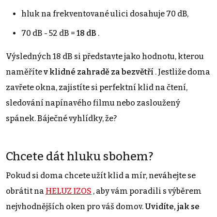
hluk na frekventované ulici dosahuje 70 dB,
70 dB - 52 dB =
18 dB
.
Výsledných 18 dB si představte jako hodnotu, kterou
naměříte
v klidné zahradě za bezvětří
. Jestliže doma
zavřete okna, zajistíte si perfektní klid na čtení,
sledování napínavého filmu nebo zasloužený
spánek. Báječné vyhlídky, že?
Chcete dát hluku sbohem?
Pokud si doma chcete užít klid a mír, neváhejte se
obrátit na
HELUZ IZOS
, aby vám poradili s výběrem
nejvhodnějších oken pro váš domov.
Uvidíte, jak se