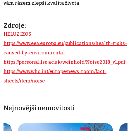
vám rázem zlepší kvalita života
!
Zdroje:
HELUZ IZOS
https://www.eea.europa.eu/publications/health-risks-
caused-by-environmental
https://personal.lse.ac.uk/weinhold/Noise2018_v1.pdf
https://www.who.int/europe/news-room/fact-
sheets/item/noise
Nejnovější nemovitosti