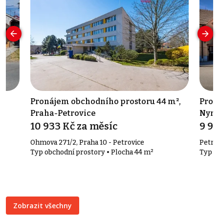
,
Pronájem obchodního prostoru 44 m²,
Prod
Praha-Petrovice
Nym
10 933 Kč za měsíc
9 9
Ohmova 271/2, Praha 10 - Petrovice
Petra
Typ obchodní prostory • Plocha 44 m²
Typ č
Zobrazit všechny