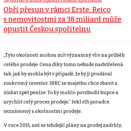
Obří přesun v rámci Erste. Reico
s nemovitostmi za 38 miliard může
opustit Českou spořitelnu
„Tyto okolnosti mohou mít významný vliv na průběh
celého prodeje. Cena díky tomu nebude nadstřelená
tak, jak by mohla být v případě, že by ji prodával
soukromý investor. IBRC se majetku chce zbavit a
získat zpět peníze. To by mohlo povzbudit kupce a
urychlit celý proces prodeje,“ řekl e15 poradce
seznámený s okolnostmi prodeje.
V roce 2015, než se tehdejší plány na prodej zadrhly,