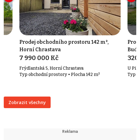
Prodej obchodního prostoru 142 m²,
Pron
Horní Chrastava
Budě
7 990 000 Kč
320
Frýdlantská 5, Horní Chrastava
U Pily
Typ obchodní prostory • Plocha 142 m²
Typ s
Zobrazit všechny