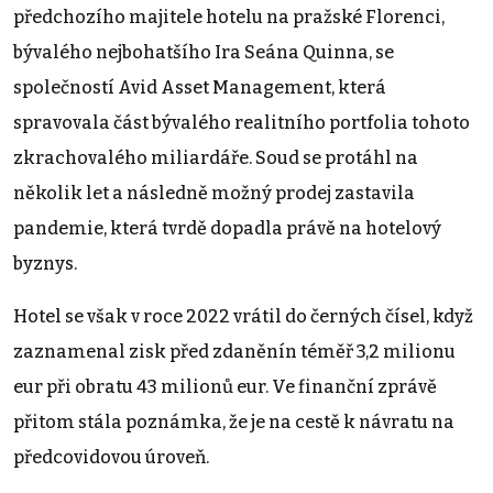
předchozího majitele hotelu na pražské Florenci,
bývalého nejbohatšího Ira Seána Quinna, se
společností Avid Asset Management, která
spravovala část bývalého realitního portfolia tohoto
zkrachovalého miliardáře. Soud se protáhl na
několik let a následně možný prodej zastavila
pandemie, která tvrdě dopadla právě na hotelový
byznys.
Hotel se však v roce 2022 vrátil do černých čísel, když
zaznamenal zisk před zdaněnín téměř 3,2 milionu
eur při obratu 43 milionů eur. Ve finanční zprávě
přitom stála poznámka, že je na cestě k návratu na
předcovidovou úroveň.