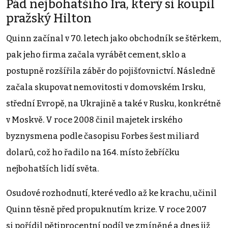
Pád nejbohatšího Ira, který si koupil
pražský Hilton
Quinn začínal v 70. letech jako obchodník se štěrkem,
pak jeho firma začala vyrábět cement, sklo a
postupně rozšířila záběr do pojišťovnictví. Následně
začala skupovat nemovitosti v domovském Irsku,
střední Evropě, na Ukrajině a také v Rusku, konkrétně
v Moskvě. V roce 2008 činil majetek irského
byznysmena podle časopisu Forbes šest miliard
dolarů, což ho řadilo na 164. místo žebříčku
nejbohatších lidí světa.
Osudové rozhodnutí, které vedlo až ke krachu, učinil
Quinn těsně před propuknutím krize. V roce 2007
si pořídil pětiprocentní podíl ve zmíněné a dnes již