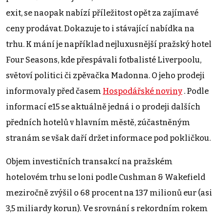
exit, se naopak nabízí příležitost opět za zajímavé
ceny prodávat. Dokazuje to i stávající nabídka na
trhu. K mání je například nejluxusnější pražský hotel
Four Seasons, kde přespávali fotbalisté Liverpoolu,
světoví politici či zpěvačka Madonna. O jeho prodeji
informovaly před časem
Hospodářské noviny
. Podle
informací e15 se aktuálně jedná i o prodeji dalších
předních hotelů v hlavním městě, zúčastněným
stranám se však daří držet informace pod pokličkou.
Objem investičních transakcí na pražském
hotelovém trhu se loni podle Cushman & Wakefield
meziročně zvýšil o 68 procent na 137 milionů eur (asi
3,5 miliardy korun). Ve srovnání s rekordním rokem