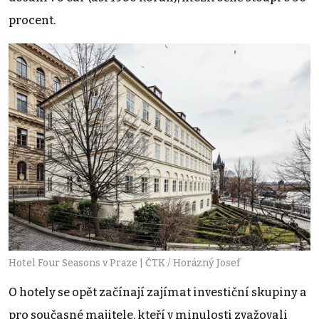
procent.
Hotel Four Seasons v Praze | ČTK / Horázný Josef
O hotely se opět začínají zajímat investiční skupiny a
pro současné majitele, kteří v minulosti zvažovali