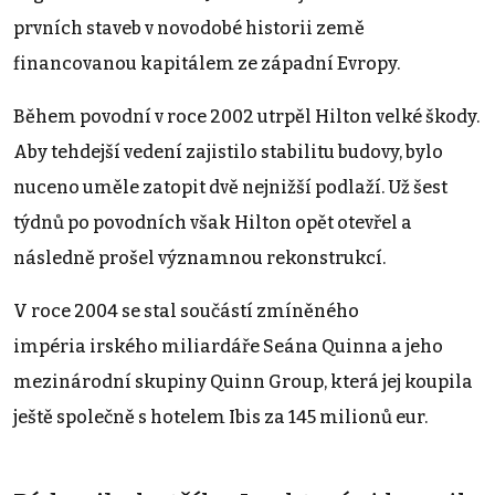
prvních staveb v novodobé historii země
financovanou kapitálem ze západní Evropy.
Během povodní v roce 2002 utrpěl Hilton velké škody.
Aby tehdejší vedení zajistilo stabilitu budovy, bylo
nuceno uměle zatopit dvě nejnižší podlaží. Už šest
týdnů po povodních však Hilton opět otevřel a
následně prošel významnou rekonstrukcí.
V roce 2004 se stal součástí zmíněného
impéria irského miliardáře Seána Quinna a jeho
mezinárodní skupiny Quinn Group, která jej koupila
ještě společně s hotelem Ibis za 145 milionů eur.