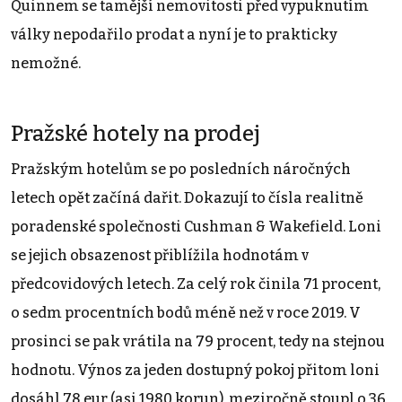
Quinnem se tamější nemovitosti před vypuknutím
války nepodařilo prodat a nyní je to prakticky
nemožné.
Pražské hotely na prodej
Pražským hotelům se po posledních náročných
letech opět začíná dařit. Dokazují to čísla realitně
poradenské společnosti Cushman & Wakefield. Loni
se jejich obsazenost přiblížila hodnotám v
předcovidových letech. Za celý rok činila 71 procent,
o sedm procentních bodů méně než v roce 2019. V
prosinci se pak vrátila na 79 procent, tedy na stejnou
hodnotu. Výnos za jeden dostupný pokoj přitom loni
dosáhl 78 eur (asi 1980 korun), meziročně stoupl o 36