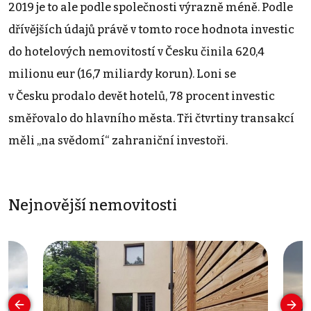
2019 je to ale podle společnosti výrazně méně. Podle
dřívějších údajů právě v tomto roce hodnota investic
do hotelových nemovitostí v Česku činila 620,4
milionu eur (16,7 miliardy korun). Loni se
v Česku prodalo devět hotelů, 78 procent investic
směřovalo do hlavního města. Tři čtvrtiny transakcí
měli „na svědomí“ zahraniční investoři.
Nejnovější nemovitosti