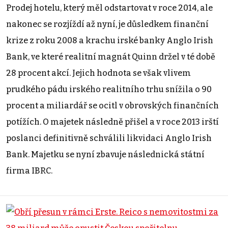
Prodej hotelu, který měl odstartovat v roce 2014, ale
nakonec se rozjíždí až nyní, je důsledkem finanční
krize z roku 2008 a krachu irské banky Anglo Irish
Bank, ve které realitní magnát Quinn držel v té době
28 procent akcí. Jejich hodnota se však vlivem
prudkého pádu irského realitního trhu snížila o 90
procent a miliardář se ocitl v obrovských finančních
potížích. O majetek následně přišel a v roce 2013 irští
poslanci definitivně schválili likvidaci Anglo Irish
Bank. Majetku se nyní zbavuje následnická státní
firma IBRC.