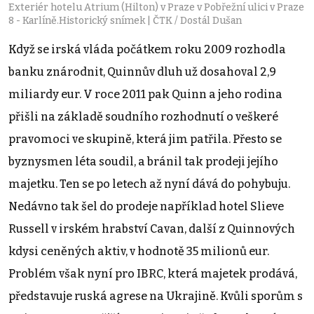
Exteriér hotelu Atrium (Hilton) v Praze v Pobřežní ulici v Praze
8 - Karlíně.Historický snímek | ČTK / Dostál Dušan
Když se irská vláda počátkem roku 2009 rozhodla
banku znárodnit, Quinnův dluh už dosahoval 2,9
miliardy eur. V roce 2011 pak Quinn a jeho rodina
přišli na základě soudního rozhodnutí o veškeré
pravomoci ve skupině, která jim patřila. Přesto se
byznysmen léta soudil, a bránil tak prodeji jejího
majetku. Ten se po letech až nyní dává do pohybuju.
Nedávno tak šel do prodeje například hotel Slieve
Russell v irském hrabství Cavan, další z Quinnových
kdysi ceněných aktiv, v hodnotě 35 milionů eur.
Problém však nyní pro IBRC, která majetek prodává,
představuje ruská agrese na Ukrajině. Kvůli sporům s