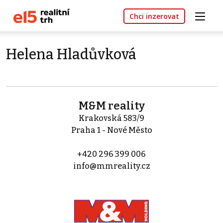
Chci inzerovat
Helena Hladůvková
M&M reality
Krakovská 583/9
Praha 1 - Nové Město
+420 296 399 006
info@mmreality.cz