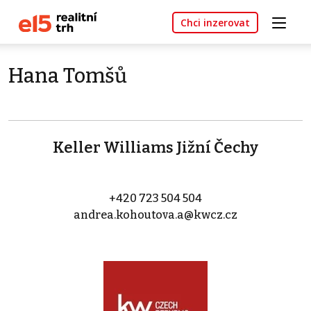
Chci inzerovat
Hana Tomšů
Keller Williams Jižní Čechy
+420 723 504 504
andrea.kohoutova.a@kwcz.cz