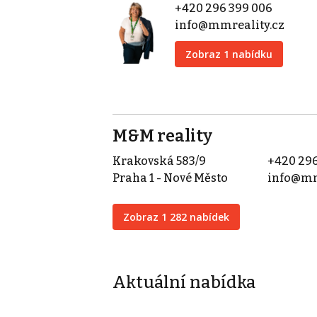
+420 296 399 006
info@mmreality.cz
Zobraz 1 nabídku
M&M reality
Krakovská 583/9
+420 296
Praha 1 - Nové Město
info@mm
Zobraz 1 282 nabídek
Aktuální nabídka