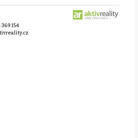
 369 154
ivreality.cz