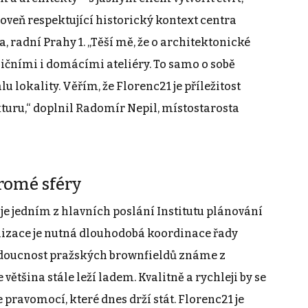
oveň respektující historický kontext centra
, radní Prahy 1. „Těší mě, že o architektonické
ičními i domácími ateliéry. To samo o sobě
u lokality. Věřím, že Florenc21 je příležitost
kturu,“ doplnil Radomír Nepil, místostarosta
romé sféry
je jedním z hlavních poslání Institutu plánování
talizace je nutná dlouhodobá koordinace řady
Budoucnost pražských brownfieldů známe z
e většina stále leží ladem. Kvalitně a rychleji by se
 pravomocí, které dnes drží stát. Florenc21 je