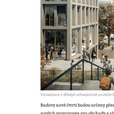
Vizualizace z dřívější urbanistické soutěže F
Budovy nové čtvrti budou určeny pře
nových provozoven pro obchody a sl