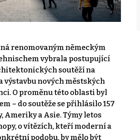
dená renomovaným německým
ehnischem vybrala postupující
chitektonických soutěží na
 a výstavbu nových městských
ci. O proměnu této oblasti byl
em – do soutěže se přihlásilo 157
y, Ameriky a Asie. Týmy letos
hopy, o vítězích, kteří moderní a
konkrétní podobu, by mělo být