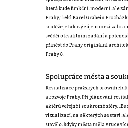
která bude funkční, moderní, ale zár
Prahy,“ řekl Karel Grabein Procházka
soutěže je takový zájem mezi zahran
svědčí o kvalitním zadání a potenciál
přinést do Prahy originální archite
Prahy 8.
Spolupráce města a souk
Revitalizace pražských brownfieldů 
a rozvoje Prahy. Při plánování revi
aktérů veřejné i soukromé sféry. „
vizualizací, na některých se staví, al
stavělo, kdyby města měla v ruce více