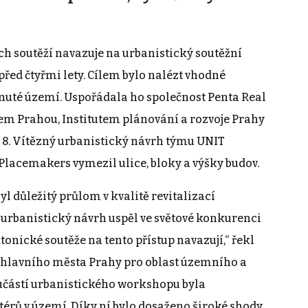
h soutěží navazuje na urbanistický soutěžní
řed čtyřmi lety. Cílem bylo nalézt vhodné
nuté území. Uspořádala ho společnost Penta Real
em Prahou, Institutem plánování a rozvoje Prahy
 8. Vítězný urbanistický návrh týmu UNIT
Placemakers vymezil ulice, bloky a výšky budov.
 důležitý průlom v kvalitě revitalizací
ý urbanistický návrh uspěl ve světové konkurenci
ktonické soutěže na tento přístup navazují,“ řekl
 hlavního města Prahy pro oblast územního a
oučástí urbanistického workshopu byla
térů v území. Díky ní bylo dosaženo široké shody