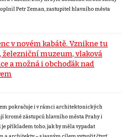
oplnil Petr Zeman, zastupitel hlavního města
enc v novém kabátě. Vznikne tu
ť, železniční muzeum, vlaková
ice a možná i obchoďák nad
rem
em pokračuje i v rámci architektonických
dají kromě zástupců hlavního města Prahy i
 je příkladem toho, jak by měla vypadat
a architekty – s jasným cílem vytvořit čtvrť,