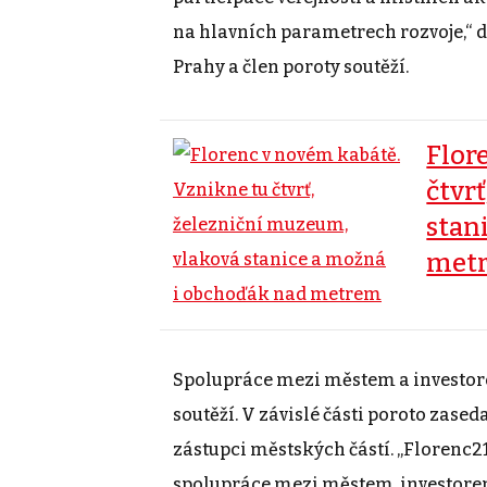
na hlavních parametrech rozvoje,“ d
Prahy a člen poroty soutěží.
Flor
čtvr
stan
met
Spolupráce mezi městem a investor
soutěží. V závislé části poroto zase
zástupci městských částí. „Florenc21
spolupráce mezi městem, investorem 