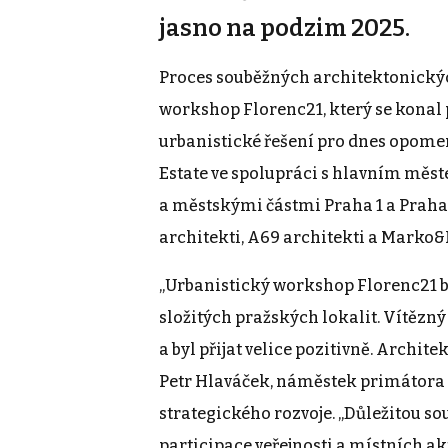
jasno na podzim 2025.
Proces souběžných architektonickýc
workshop Florenc21, který se konal p
urbanistické řešení pro dnes opome
Estate ve spolupráci s hlavním měst
a městskými částmi Praha 1 a Praha
architekti, A69 architekti a Marko&
„Urbanistický workshop Florenc21 byl
složitých pražských lokalit. Vítězn
a byl přijat velice pozitivně. Archite
Petr Hlaváček, náměstek primátora
strategického rozvoje. „Důležitou s
participace veřejnosti a místních ak