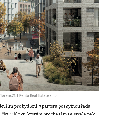
lorenc21. | Penta Real Estate s.r.o.
devším pro bydlení, v parteru poskytnou řadu
užby. V bloku, kterým prochází magistrála pak