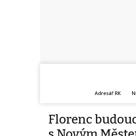
Adresář RK
N
Florenc budouc
s Novým Měste