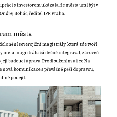
upráci s investorem ukázala, že města umí být v
 Ondřej Boháč, ředitel IPR Praha.
ntrem města
dclonění severojižní magistrály, která zde tvoří
y měla magistrálu částečně integrovat, zároveň
její budoucí úpravu. Prodloužením ulice Na
e nová komunikace s převážně pěší dopravou,
lně podejít.