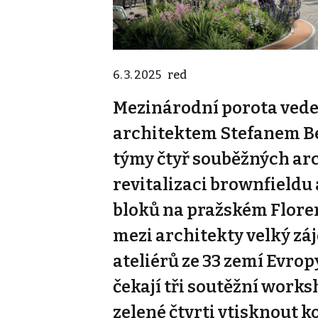
6. 3. 2025
red
Mezinárodní porota ve
architektem Stefanem B
týmy čtyř souběžných ar
revitalizaci brownfieldu
bloků na pražském Floren
mezi architekty velký záj
ateliérů ze 33 zemí Evrop
čekají tři soutěžní works
zelené čtvrti vtisknout 