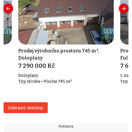
Prodej výrobního prostoru 745 m²,
Prod
Doloplazy
Fuln
7 290 000 Kč
7 61
Doloplazy
1. máj
Typ výroba • Plocha 745 m²
Typ v
Zobrazit všechny