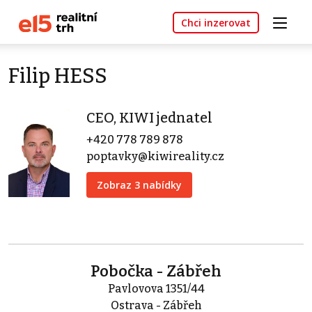
Chci inzerovat
Filip HESS
CEO, KIWI jednatel
+420 778 789 878
poptavky@kiwireality.cz
Zobraz 3 nabídky
Pobočka - Zábřeh
Pavlovova 1351/44
Ostrava - Zábřeh