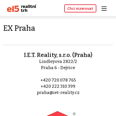
Chci inzerovat
EX Praha
I.E.T. Reality, s.r.o. (Praha)
Lindleyova 2822/2
Praha 6 - Dejvice
+420 720 078 765
+420 222 310 399
praha@iet-reality.cz