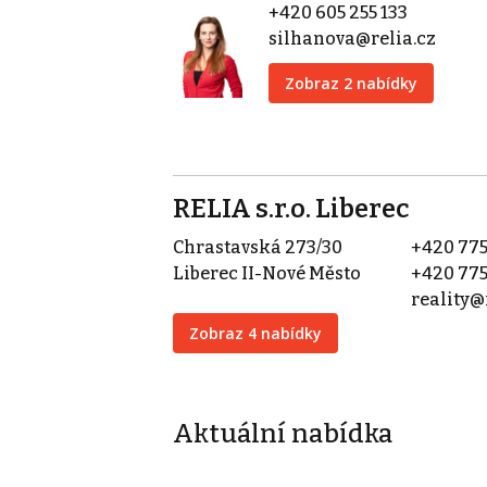
+420 605 255 133
silhanova@relia.cz
Zobraz 2 nabídky
RELIA s.r.o. Liberec
Chrastavská 273/30
+420 775
Liberec II-Nové Město
+420 775
reality@
Zobraz 4 nabídky
Aktuální nabídka