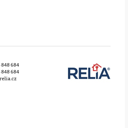
 848 684
 848 684
relia.cz